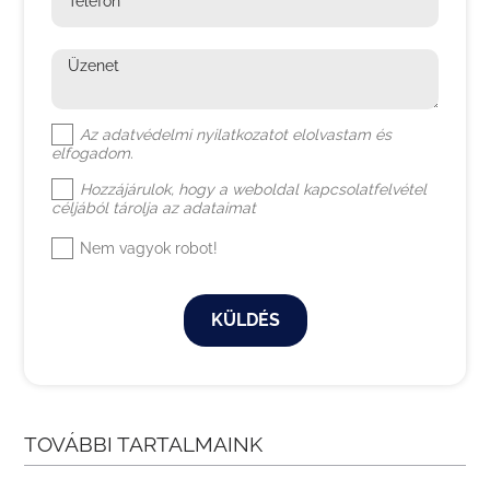
Telefon
Üzenet
Az
adatvédelmi nyilatkozat
ot elolvastam és
elfogadom.
Hozzájárulok, hogy a weboldal kapcsolatfelvétel
céljából tárolja az adataimat
Nem vagyok robot!
KÜLDÉS
TOVÁBBI TARTALMAINK