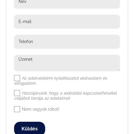
Név
E-mail
Telefon
Üzenet
Az
adatvédelmi nyilatkozat
ot elolvastam és
elfogadom.
Hozzájárulok, hogy a weboldal kapcsolatfelvétel
céljából tárolja az adataimat
Nem vagyok robot!
Küldés