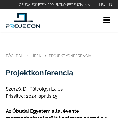
HU
EN
ÓBUDAI EGYETEM PROJEKTKONFERENCIA 2019
FŐOLDAL
HÍREK
PROJEKTKONFERENCIA
Projektkonferencia
Szerző:
Dr. Pálvölgyi Lajos
Frissítve:
2024. április 15.
Az Óbudai Egyetem által évente