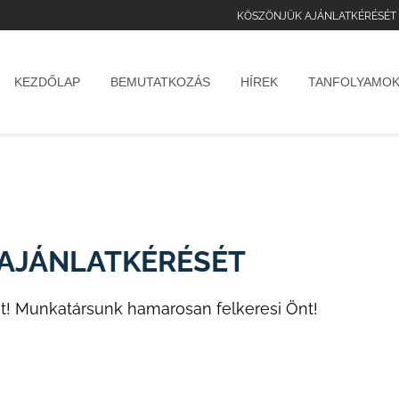
KÖSZÖNJÜK AJÁNLATKÉRÉSÉT
KEZDŐLAP
BEMUTATKOZÁS
HÍREK
TANFOLYAMO
AJÁNLATKÉRÉSÉT
ét! Munkatársunk hamarosan felkeresi Önt!